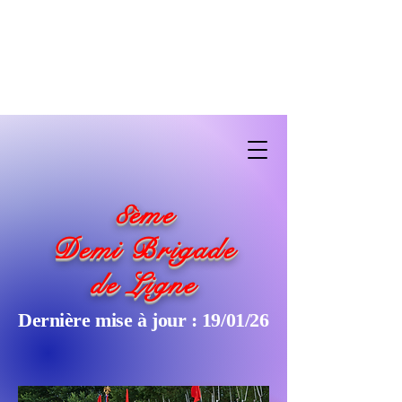
8
ème
Demi Brigade
de Ligne
Dernière mise à jour : 19/01/26