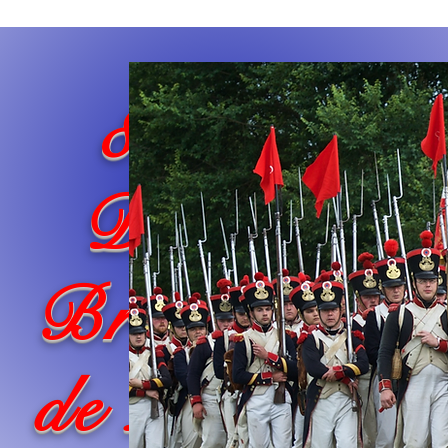
8
ème
Demi
Brigade
de Ligne