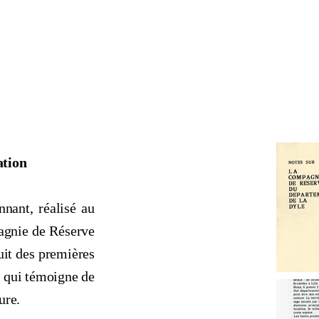
ation
nnant, réalisé au
pagnie de Réserve
uit des premières
t qui témoigne de
ure.