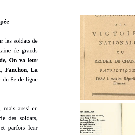
opée
r les soldats de
taine de grands
de, On va leur
t, Fanchon, La
 du 8e de ligne
, mais aussi en
e des soldats,
et parfois leur