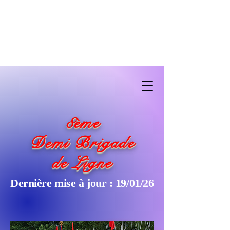
8
ème
Demi Brigade
de Ligne
Dernière mise à jour : 19/01/26